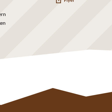
Flyer
ern
ken