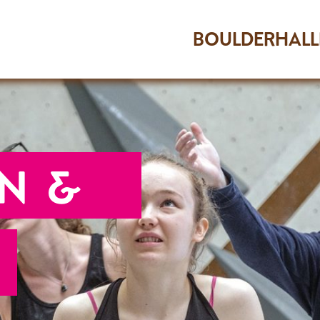
BOULDERHALL
Öffnungszeiten
Über uns
Dein Erster Besuch
N &
Preise & Gutscheine
Gruppen & Kurse
Kinder
Events
Routenbau