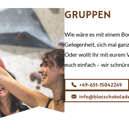
GRUPPEN
Wie wäre es mit einem Bou
Gelegenheit, sich mal gan
Oder wollt ihr mit eurem
euch einfach – wir schnür
+49-651-15042249
info@blocschokolad